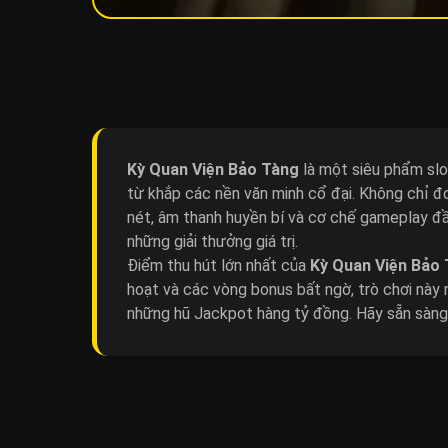
Kỳ Quan Viện Bảo Tàng
là một siêu phẩm slo
từ khắp các nền văn minh cổ đại. Không chỉ đơ
nét, âm thanh huyền bí và cơ chế gameplay đầ
những giải thưởng giá trị.
Điểm thu hút lớn nhất của
Kỳ Quan Viện Bảo
hoạt và các vòng bonus bất ngờ, trò chơi này
những hũ Jackpot hàng tỷ đồng. Hãy sẵn sàng