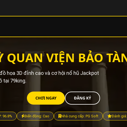
Ỳ QUAN VIỆN BẢO TÀ
 đồ họa 3D đỉnh cao và cơ hội nổ hũ Jackpot
ồ tại 79king.
CHƠI NGAY
ĐĂNG KÝ
: 96.8%
Biến động: Cao
Nhà cung cấp: PG Soft
Đánh giá: