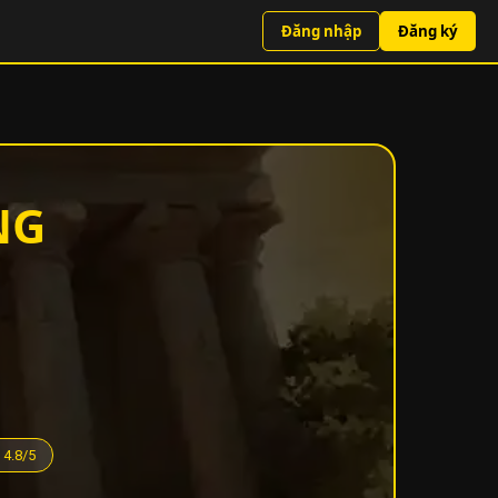
Đăng nhập
Đăng ký
NG
 4.8/5