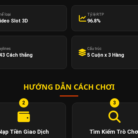
hể loại
Tỷ lệ RTP
ideo Slot 3D
96.8%
aylines
Cấu trúc
43 Cách thắng
5 Cuộn x 3 Hàng
HƯỚNG DẪN CÁCH CHƠI
2
3
Nạp Tiền Giao Dịch
Tìm Kiếm Trò Chơ