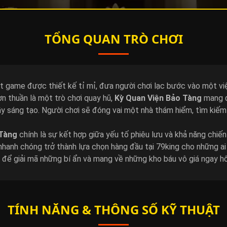
TỔNG QUAN TRÒ CHƠI
t game được thiết kế tỉ mỉ, đưa người chơi lạc bước vào một việ
n thuần là một trò chơi quay hũ,
Kỳ Quan Viện Bảo Tàng
mang đ
y sáng tạo. Người chơi sẽ đóng vai một nhà thám hiểm, tìm kiếm
 Tàng
chính là sự kết hợp giữa yếu tố phiêu lưu và khả năng chiến
 nhanh chóng trở thành lựa chọn hàng đầu tại 79king cho những 
 để giải mã những bí ẩn và mang về những kho báu vô giá ngay h
TÍNH NĂNG & THÔNG SỐ KỸ THUẬT