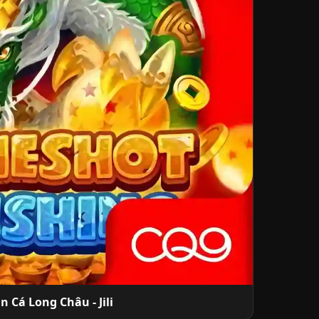
n Cá Long Châu - Jili