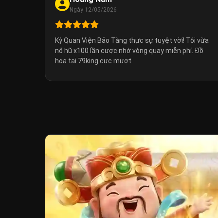
Ngày 12/05/2026
Kỳ Quan Viện Bảo Tàng thực sự tuyệt vời! Tôi vừa
nổ hũ x100 lần cược nhờ vòng quay miễn phí. Đồ
họa tại 79king cực mượt.