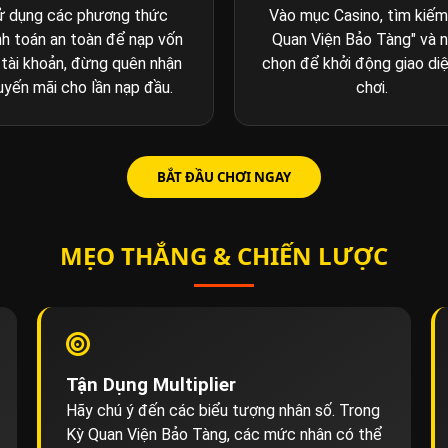
ử dụng các phương thức
Vào mục Casino, tìm kiếm
h toán an toàn để nạp vốn
Quan Viện Bảo Tàng" và 
 tài khoản, đừng quên nhận
chọn để khởi động giao diệ
uyến mãi cho lần nạp đầu.
chơi.
BẮT ĐẦU CHƠI NGAY
MẸO THẮNG & CHIẾN LƯỢC
Tận Dụng Multiplier
Hãy chú ý đến các biểu tượng nhân số. Trong
Kỳ Quan Viện Bảo Tàng, các mức nhân có thể