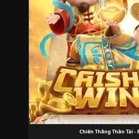
Chiến Thắng Thần Tài - 