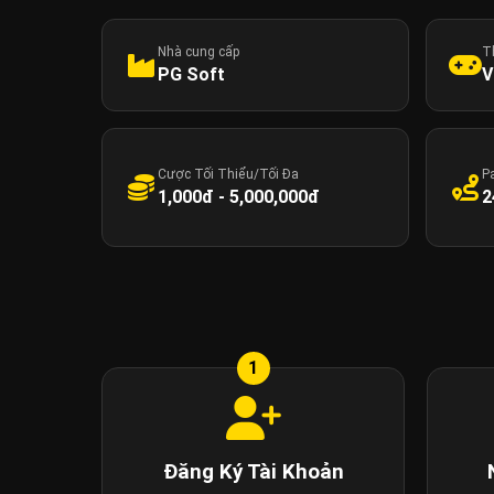
Nhà cung cấp
T
PG Soft
V
Cược Tối Thiểu/Tối Đa
P
1,000đ - 5,000,000đ
2
1
Đăng Ký Tài Khoản