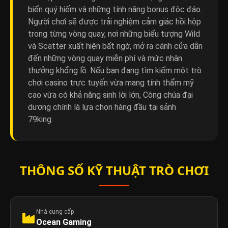
biển quý hiếm và những tính năng bonus độc đáo.
Người chơi sẽ được trải nghiệm cảm giác hồi hộp
trong từng vòng quay, nơi những biểu tượng Wild
và Scatter xuất hiện bất ngờ, mở ra cánh cửa dẫn
đến những vòng quay miễn phí và mức nhân
thưởng khổng lồ. Nếu bạn đang tìm kiếm một trò
chơi casino trực tuyến vừa mang tính thẩm mỹ
cao vừa có khả năng sinh lời lớn, Công chúa đại
dương chính là lựa chọn hàng đầu tại sảnh
79king.
THÔNG SỐ KỸ THUẬT TRÒ CHƠI
Nhà cung cấp
Ocean Gaming