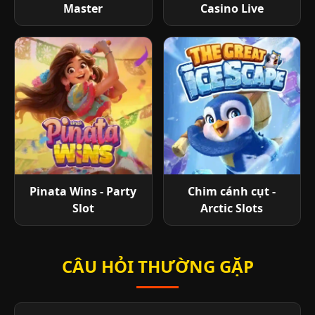
Master
Casino Live
Pinata Wins - Party
Chim cánh cụt -
Slot
Arctic Slots
CÂU HỎI THƯỜNG GẶP