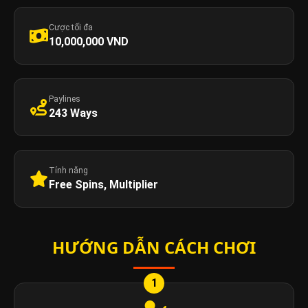
Cược tối đa
10,000,000 VND
Paylines
243 Ways
Tính năng
Free Spins, Multiplier
HƯỚNG DẪN CÁCH CHƠI
1