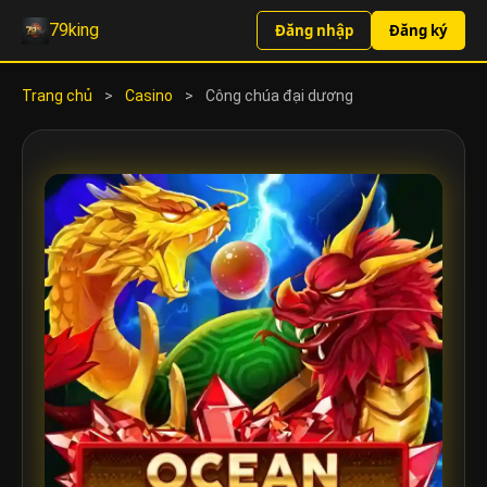
79king
Đăng nhập
Đăng ký
Trang chủ
>
Casino
>
Công chúa đại dương