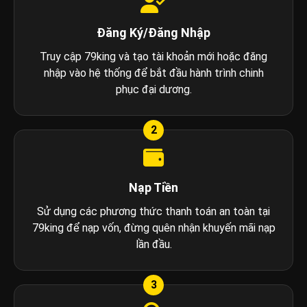
Đăng Ký/Đăng Nhập
Truy cập 79king và tạo tài khoản mới hoặc đăng
nhập vào hệ thống để bắt đầu hành trình chinh
phục đại dương.
2
Nạp Tiền
Sử dụng các phương thức thanh toán an toàn tại
79king để nạp vốn, đừng quên nhận khuyến mãi nạp
lần đầu.
3