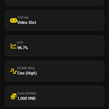
Thể loại
Video Slot
RTP
96.7%
Độ biến động
Cao (High)
Cược tối thiểu
1,000 VND