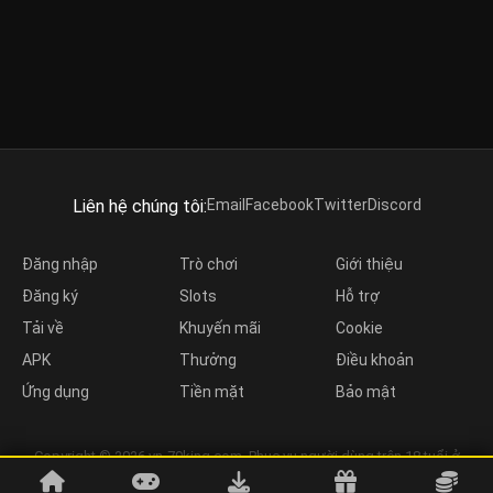
Liên hệ chúng tôi:
Email
Facebook
Twitter
Discord
Đăng nhập
Trò chơi
Giới thiệu
Đăng ký
Slots
Hỗ trợ
Tải về
Khuyến mãi
Cookie
APK
Thưởng
Điều khoản
Ứng dụng
Tiền mặt
Bảo mật
Copyright © 2026 vn-79king.com. Phục vụ người dùng trên 18 tuổi ở
Việt Nam.