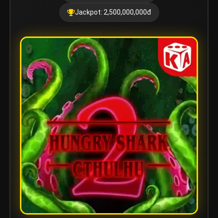
Jackpot: 2,500,000,000đ