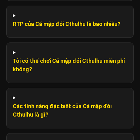
RTP của Cá mập đói Cthulhu là bao nhiêu?
Tôi có thể chơi Cá mập đói Cthulhu miễn phí
không?
Các tính năng đặc biệt của Cá mập đói
Cthulhu là gì?