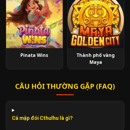
Pinata Wins
Thành phố vàng
Maya
CÂU HỎI THƯỜNG GẶP (FAQ)
Cá mập đói Cthulhu là gì?