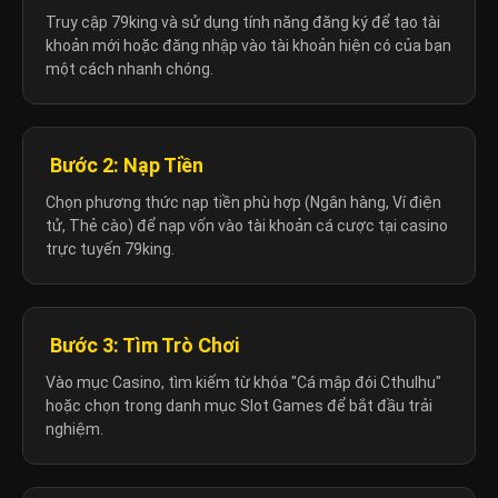
Truy cập 79king và sử dụng tính năng đăng ký để tạo tài
khoản mới hoặc đăng nhập vào tài khoản hiện có của bạn
một cách nhanh chóng.
Bước 2: Nạp Tiền
Chọn phương thức nạp tiền phù hợp (Ngân hàng, Ví điện
tử, Thẻ cào) để nạp vốn vào tài khoản cá cược tại casino
trực tuyến 79king.
Bước 3: Tìm Trò Chơi
Vào mục Casino, tìm kiếm từ khóa "Cá mập đói Cthulhu"
hoặc chọn trong danh mục Slot Games để bắt đầu trải
nghiệm.