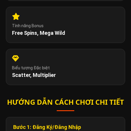
Tính năng Bonus
Free Spins, Mega Wild
Biểu tượng Đặc biệt
Scatter, Multiplier
HƯỚNG DẪN CÁCH CHƠI CHI TIẾT
Bước 1: Đăng Ký/Đăng Nhập