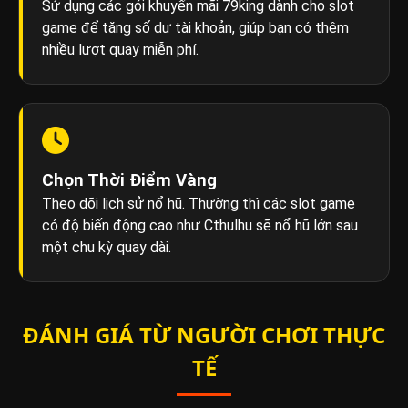
Sử dụng các gói khuyến mãi 79king dành cho slot
game để tăng số dư tài khoản, giúp bạn có thêm
nhiều lượt quay miễn phí.
Chọn Thời Điểm Vàng
Theo dõi lịch sử nổ hũ. Thường thì các slot game
có độ biến động cao như Cthulhu sẽ nổ hũ lớn sau
một chu kỳ quay dài.
ĐÁNH GIÁ TỪ NGƯỜI CHƠI THỰC
TẾ