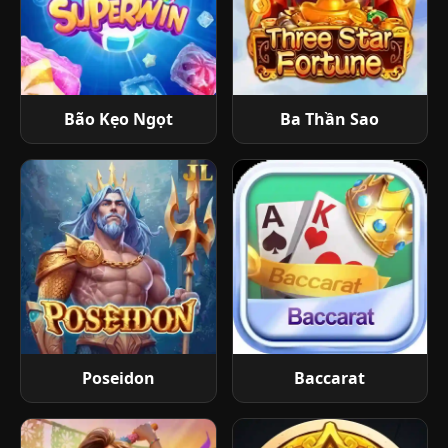
Bão Kẹo Ngọt
Ba Thần Sao
Poseidon
Baccarat